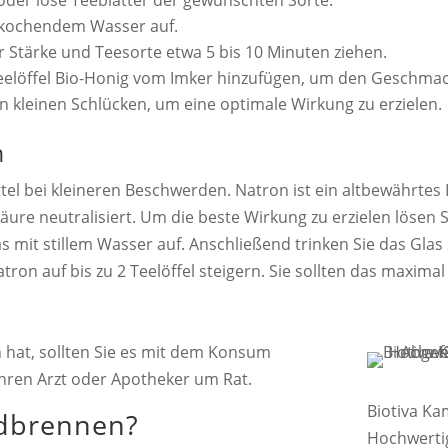
oder lose Teeblätter der gewünschten Sorte.
, kochendem Wasser auf.
 Stärke und Teesorte etwa 5 bis 10 Minuten ziehen.
eelöffel Bio-Honig vom Imker hinzufügen, um den Geschmac
n kleinen Schlücken, um eine optimale Wirkung zu erzielen.
n
tel bei kleineren Beschwerden. Natron ist ein altbewährte
äure neutralisiert. Um die beste Wirkung zu erzielen lösen 
s mit stillem Wasser auf. Anschließend trinken Sie das Glas 
on auf bis zu 2 Teelöffel steigern. Sie sollten das maximal
hat, sollten Sie es mit dem Konsum
Ihren Arzt oder Apotheker um Rat.
Biotiva Ka
odbrennen?
Hochwertig