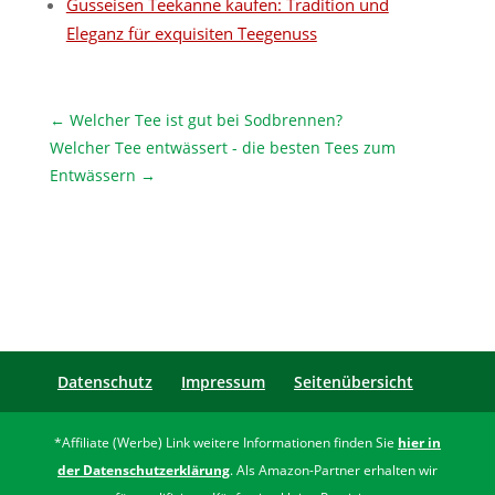
Gusseisen Teekanne kaufen: Tradition und
Eleganz für exquisiten Teegenuss
←
Welcher Tee ist gut bei Sodbrennen?
Welcher Tee entwässert - die besten Tees zum
Entwässern
→
Datenschutz
Impressum
Seitenübersicht
*Affiliate (Werbe) Link weitere Informationen finden Sie
hier in
der Datenschutzerklärung
. Als Amazon-Partner erhalten wir