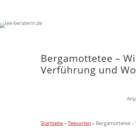
Bergamottetee – W
Verführung und Wo
Anj
Startseite
»
Teesorten
»
Bergamottetee –